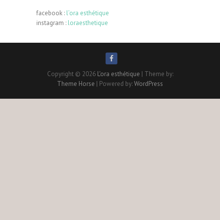
facebook :
l’ora esthétique
instagram :
loraesthetique
Copyright © 2026
L'ora esthétique
| Theme by:
Theme Horse
| Powered by:
WordPress